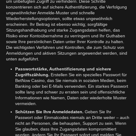
um unbefugten Zugriff zu verhindern. Diese Schritte
konzentrieren sich auf sichere Authentifizierung, die Verfolgung
ungewöhnlicher Anmelde-Muster und schnelle
Wiederherstellungsoptionen, sollte etwas ungewöhnlich
erscheinen. Ihr Beitrag ist ebenso wichtig; sorgfältige
Sitzungshandhabung und starke Zugangsdaten helfen, das
Risiko einer Kontoübernahme zu verringern und Ihr Guthaben
sowie Ihre persönlichen Daten unter Ihrer Kontrolle zu halten.
Die wichtigsten Verfahren und Kontrollen, die zum Schutz von
Anmeldungen und aktiven Sitzungen angewendet werden, sind
unten aufgeführt.
Passwortstärke, Authentifizierung und sichere
Zugriffszählung.
Erstellen Sie ein spezielles Passwort für
BetNow Casino, das Sie niemals in sozialen Medien, beim
Banking oder bei E-Mails verwenden. Ein starkes Passwort
sollte lang und schwer zu erraten sein und offensichtliche
Informationen wie Namen, Daten oder wiederholte Muster
vermeiden.
Schützen Sie Ihre Anmeldedaten.
Geben Sie Ihr
Passwort oder Einmalcodes niemals an Dritte weiter – auch
nicht an Personen, die behaupten, Support zu sein. Wenn
Sie glauben, dass Ihre Zugangsdaten kompromittiert
wurden, ändern Sie Ihr Passwort sofort und melden Sie