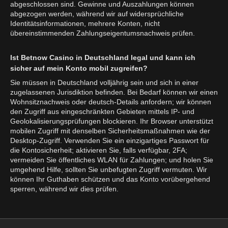
abgeschlossen sind. Gewinne und Auszahlungen können
abgezogen werden, während wir auf widersprüchliche
Identitätsinformationen, mehrere Konten, nicht
übereinstimmenden Zahlungseigentumsnachweis prüfen.
Ist Betnow Casino in Deutschland legal und kann ich
sicher auf mein Konto mobil zugreifen?
Sie müssen in Deutschland volljährig sein und sich in einer
zugelassenen Jurisdiktion befinden. Bei Bedarf können wir einen
Wohnsitznachweis oder deutsch-Details anfordern; wir können
den Zugriff aus eingeschränkten Gebieten mittels IP- und
Geolokalisierungsprüfungen blockieren. Ihr Browser unterstützt
mobilen Zugriff mit denselben Sicherheitsmaßnahmen wie der
Desktop-Zugriff. Verwenden Sie ein einzigartiges Passwort für
die Kontosicherheit; aktivieren Sie, falls verfügbar, 2FA;
vermeiden Sie öffentliches WLAN für Zahlungen; und holen Sie
umgehend Hilfe, sollten Sie unbefugten Zugriff vermuten. Wir
können Ihr Guthaben schützen und das Konto vorübergehend
sperren, während wir dies prüfen.