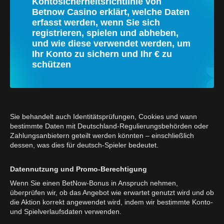
Kontosicherheitsrichtlinie von
Betnow Casino erklärt, welche Daten
erfasst werden, wenn Sie sich
registrieren, spielen und abheben,
und wie diese verwendet werden, um
Ihr Konto zu sichern und Ihr € zu
schützen
Sie behandelt auch Identitätsprüfungen, Cookies und wann
bestimmte Daten mit Deutschland-Regulierungsbehörden oder
Zahlungsanbietern geteilt werden könnten – einschließlich
dessen, was dies für deutsch-Spieler bedeutet.
Datennutzung und Promo-Berechtigung
Wenn Sie einen BetNow-Bonus in Anspruch nehmen,
überprüfen wir, ob das Angebot wie erwartet genutzt wird und ob
die Aktion korrekt angewendet wird, indem wir bestimmte Konto-
und Spielverlaufsdaten verwenden.