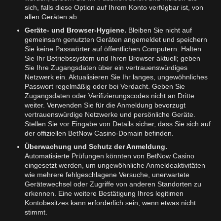
sich, falls diese Option auf Ihrem Konto verfügbar ist, von
allen Geräten ab.
Geräte- und Browser-Hygiene.
Bleiben Sie nicht auf
gemeinsam genutzten Geräten angemeldet und speichern
Sie keine Passwörter auf öffentlichen Computern. Halten
Sie Ihr Betriebssystem und Ihren Browser aktuell; geben
Sie Ihre Zugangsdaten über ein vertrauenswürdiges
Netzwerk ein. Aktualisieren Sie Ihr langes, ungewöhnliches
Passwort regelmäßig oder bei Verdacht. Geben Sie
Zugangsdaten oder Verifizierungscodes nicht an Dritte
weiter. Verwenden Sie für die Anmeldung bevorzugt
vertrauenswürdige Netzwerke und persönliche Geräte.
Stellen Sie vor Eingabe von Details sicher, dass Sie sich auf
der offiziellen BetNow Casino-Domain befinden.
Überwachung und Schutz der Anmeldung.
Automatisierte Prüfungen könnten von BetNow Casino
eingesetzt werden, um ungewöhnliche Anmeldeaktivitäten
wie mehrere fehlgeschlagene Versuche, unerwartete
Gerätewechsel oder Zugriffe von anderen Standorten zu
erkennen. Eine weitere Bestätigung Ihres legitimen
Kontobesitzes kann erforderlich sein, wenn etwas nicht
stimmt.