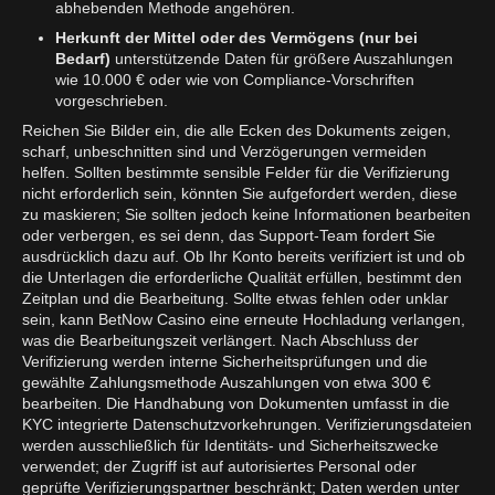
abhebenden Methode angehören.
Herkunft der Mittel oder des Vermögens (nur bei
Bedarf)
unterstützende Daten für größere Auszahlungen
wie 10.000 € oder wie von Compliance-Vorschriften
vorgeschrieben.
Reichen Sie Bilder ein, die alle Ecken des Dokuments zeigen,
scharf, unbeschnitten sind und Verzögerungen vermeiden
helfen. Sollten bestimmte sensible Felder für die Verifizierung
nicht erforderlich sein, könnten Sie aufgefordert werden, diese
zu maskieren; Sie sollten jedoch keine Informationen bearbeiten
oder verbergen, es sei denn, das Support-Team fordert Sie
ausdrücklich dazu auf. Ob Ihr Konto bereits verifiziert ist und ob
die Unterlagen die erforderliche Qualität erfüllen, bestimmt den
Zeitplan und die Bearbeitung. Sollte etwas fehlen oder unklar
sein, kann BetNow Casino eine erneute Hochladung verlangen,
was die Bearbeitungszeit verlängert. Nach Abschluss der
Verifizierung werden interne Sicherheitsprüfungen und die
gewählte Zahlungsmethode Auszahlungen von etwa 300 €
bearbeiten. Die Handhabung von Dokumenten umfasst in die
KYC integrierte Datenschutzvorkehrungen. Verifizierungsdateien
werden ausschließlich für Identitäts- und Sicherheitszwecke
verwendet; der Zugriff ist auf autorisiertes Personal oder
geprüfte Verifizierungspartner beschränkt; Daten werden unter