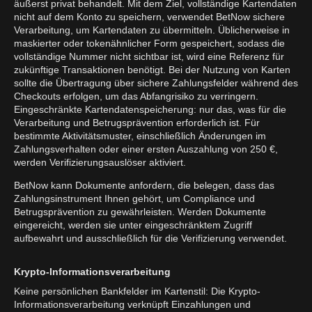
äußerst privat behandelt. Mit dem Ziel, vollständige Kartendaten
nicht auf dem Konto zu speichern, verwendet BetNow sichere
Verarbeitung, um Kartendaten zu übermitteln. Üblicherweise in
maskierter oder tokenähnlicher Form gespeichert, sodass die
vollständige Nummer nicht sichtbar ist, wird eine Referenz für
zukünftige Transaktionen benötigt. Bei der Nutzung von Karten
sollte die Übertragung über sichere Zahlungsfelder während des
Checkouts erfolgen, um das Abfangrisiko zu verringern.
Eingeschränkte Kartendatenspeicherung: nur das, was für die
Verarbeitung und Betrugsprävention erforderlich ist. Für
bestimmte Aktivitätsmuster, einschließlich Änderungen im
Zahlungsverhalten oder einer ersten Auszahlung von 250 €,
werden Verifizierungsauslöser aktiviert.
BetNow kann Dokumente anfordern, die belegen, dass das
Zahlungsinstrument Ihnen gehört, um Compliance und
Betrugsprävention zu gewährleisten. Werden Dokumente
eingereicht, werden sie unter eingeschränktem Zugriff
aufbewahrt und ausschließlich für die Verifizierung verwendet.
Krypto-Informationsverarbeitung
Keine persönlichen Bankfelder im Kartenstil: Die Krypto-
Informationsverarbeitung verknüpft Einzahlungen und