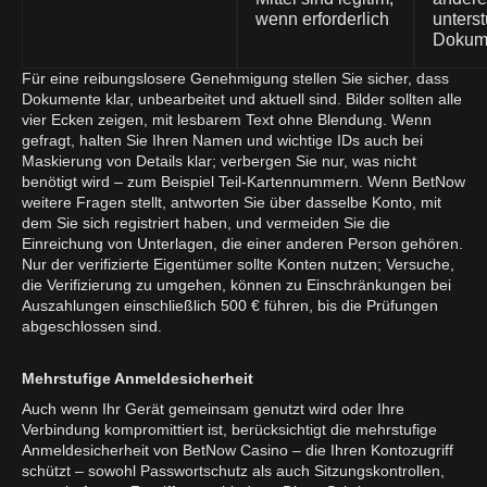
wenn erforderlich
unters
Dokum
Für eine reibungslosere Genehmigung stellen Sie sicher, dass
Dokumente klar, unbearbeitet und aktuell sind. Bilder sollten alle
vier Ecken zeigen, mit lesbarem Text ohne Blendung. Wenn
gefragt, halten Sie Ihren Namen und wichtige IDs auch bei
Maskierung von Details klar; verbergen Sie nur, was nicht
benötigt wird – zum Beispiel Teil-Kartennummern. Wenn BetNow
weitere Fragen stellt, antworten Sie über dasselbe Konto, mit
dem Sie sich registriert haben, und vermeiden Sie die
Einreichung von Unterlagen, die einer anderen Person gehören.
Nur der verifizierte Eigentümer sollte Konten nutzen; Versuche,
die Verifizierung zu umgehen, können zu Einschränkungen bei
Auszahlungen einschließlich 500 € führen, bis die Prüfungen
abgeschlossen sind.
Mehrstufige Anmeldesicherheit
Auch wenn Ihr Gerät gemeinsam genutzt wird oder Ihre
Verbindung kompromittiert ist, berücksichtigt die mehrstufige
Anmeldesicherheit von BetNow Casino – die Ihren Kontozugriff
schützt – sowohl Passwortschutz als auch Sitzungskontrollen,