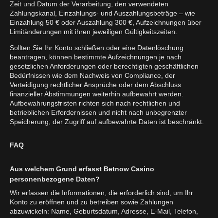
Zeit und Datum der Verarbeitung, den verwendeten
Zahlungskanal, Einzahlungs- und Auszahlungsbeträge – wie
Einzahlung 50 € oder Auszahlung 300 €, Aufzeichnungen über
Limitänderungen mit ihren jeweiligen Gültigkeitszeiten.
Sollten Sie Ihr Konto schließen oder eine Datenlöschung
beantragen, können bestimmte Aufzeichnungen je nach
gesetzlichen Anforderungen oder berechtigten geschäftlichen
Bedürfnissen wie dem Nachweis von Compliance, der
Verteidigung rechtlicher Ansprüche oder dem Abschluss
finanzieller Abstimmungen weiterhin aufbewahrt werden.
Aufbewahrungsfristen richten sich nach rechtlichen und
betrieblichen Erfordernissen und nicht nach unbegrenzter
Speicherung; der Zugriff auf aufbewahrte Daten ist beschränkt.
FAQ
Aus welchem Grund erfasst Betnow Casino
personenbezogene Daten?
Wir erfassen die Informationen, die erforderlich sind, um Ihr
Konto zu eröffnen und zu betreiben sowie Zahlungen
abzuwickeln: Name, Geburtsdatum, Adresse, E-Mail, Telefon,