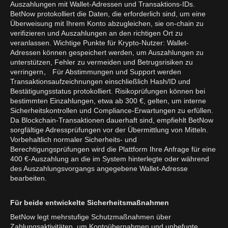
Auszahlungen mit Wallet-Adressen und Transaktions-IDs.
BetNow protokolliert die Daten, die erforderlich sind, um eine
Überweisung mit Ihrem Konto abzugleichen, sie on-chain zu
verifizieren und Auszahlungen an den richtigen Ort zu
veranlassen. Wichtige Punkte für Krypto-Nutzer: Wallet-
Adressen können gespeichert werden, um Auszahlungen zu
unterstützen, Fehler zu vermeiden und Betrugsrisiken zu
verringern。 Für Abstimmungen und Support werden
Transaktionsaufzeichnungen einschließlich Hash/ID und
Bestätigungsstatus protokolliert. Risikoprüfungen können bei
bestimmten Einzahlungen, etwa ab 300 €, gelten, um interne
Sicherheitskontrollen und Compliance-Erwartungen zu erfüllen.
Da Blockchain-Transaktionen dauerhaft sind, empfiehlt BetNow
sorgfältige Adressprüfungen vor der Übermittlung von Mitteln.
Vorbehaltlich normaler Sicherheits- und
Berechtigungsprüfungen wird die Plattform Ihre Anfrage für eine
400 €-Auszahlung an die im System hinterlegte oder während
des Auszahlungsvorgangs angegebene Wallet-Adresse
bearbeiten.
Für beide entwickelte Sicherheitsmaßnahmen
BetNow legt mehrstufige Schutzmaßnahmen über
Zahlungsaktivitäten, um Kontoübernahmen und unbefugte