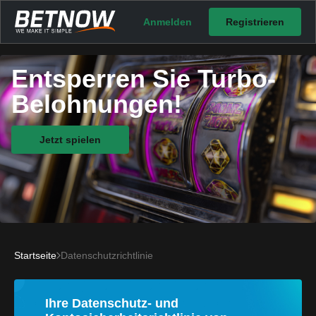
Anmelden
Registrieren
Entsperren Sie Turbo-
Belohnungen!
Jetzt spielen
Startseite
Datenschutzrichtlinie
Ihre Datenschutz- und