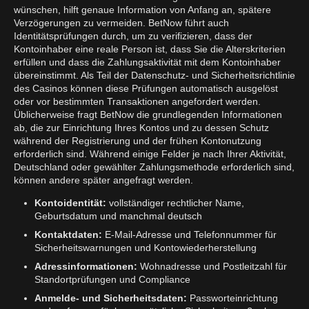
wünschen, hilft genaue Information von Anfang an, spätere
Verzögerungen zu vermeiden. BetNow führt auch
Identitätsprüfungen durch, um zu verifizieren, dass der
Kontoinhaber eine reale Person ist, dass Sie die Alterskriterien
erfüllen und dass die Zahlungsaktivität mit dem Kontoinhaber
übereinstimmt. Als Teil der Datenschutz- und Sicherheitsrichtlinie
des Casinos können diese Prüfungen automatisch ausgelöst
oder vor bestimmten Transaktionen angefordert werden.
Üblicherweise fragt BetNow die grundlegenden Informationen
ab, die zur Einrichtung Ihres Kontos und zu dessen Schutz
während der Registrierung und der frühen Kontonutzung
erforderlich sind. Während einige Felder je nach Ihrer Aktivität,
Deutschland oder gewählter Zahlungsmethode erforderlich sind,
können andere später angefragt werden.
Kontoidentität:
vollständiger rechtlicher Name,
Geburtsdatum und manchmal deutsch
Kontaktdaten:
E-Mail-Adresse und Telefonnummer für
Sicherheitswarnungen und Kontowiederherstellung
Adressinformationen:
Wohnadresse und Postleitzahl für
Standortprüfungen und Compliance
Anmelde- und Sicherheitsdaten:
Passworteinrichtung