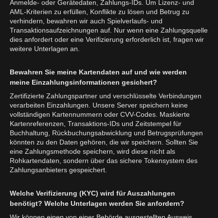
Anmelde- oder Gerätedaten, Zahlungs-IDs. Um Lizenz- und
AML-Kriterien zu erfüllen, Konflikte zu lösen und Betrug zu
verhindern, bewahren wir auch Spielverlaufs- und
Transaktionsaufzeichnungen auf. Nur wenn eine Zahlungsquelle
dies anfordert oder eine Verifizierung erforderlich ist, fragen wir
weitere Unterlagen an.
Bewahren Sie meine Kartendaten auf und wie werden
meine Einzahlungsinformationen gesichert?
Zertifizierte Zahlungspartner und verschlüsselte Verbindungen
verarbeiten Einzahlungen. Unsere Server speichern keine
vollständigen Kartennummern oder CVV-Codes. Maskierte
Kartenreferenzen, Transaktions-IDs und Zeitstempel für
Buchhaltung, Rückbuchungsabwicklung und Betrugsprüfungen
könnten zu den Daten gehören, die wir speichern. Sollten Sie
eine Zahlungsmethode speichern, wird diese nicht als
Rohkartendaten, sondern über das sichere Tokensystem des
Zahlungsanbieters gespeichert.
Welche Verifizierung (KYC) wird für Auszahlungen
benötigt? Welche Unterlagen werden Sie anfordern?
Wir können einen von einer Behörde ausgestellten Ausweis,