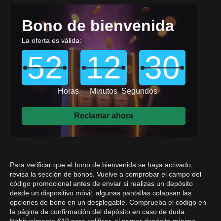
Bono de bienvenida
La oferta es válida:
52
12
28
Horas
Minutos
Segundos
Reclamar ahora
Para verificar que el bono de bienvenida se haya activado,
revisa la sección de bonos. Vuelve a comprobar el campo del
código promocional antes de enviar si realizas un depósito
desde un dispositivo móvil; algunas pantallas colapsan las
opciones de bono en un desplegable. Comprueba el código en
la página de confirmación del depósito en caso de duda.