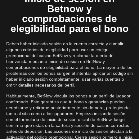
Betnow y
comprobaciones de
elegibilidad para el bono
Debes haber iniciado sesión en la cuenta correcta y cumplir
algunos criterios de elegibilidad para usar un código
promocional del casino BetNow y reclamar la oferta de
bienvenida mediante Inicio de sesión en BetNow y
comprobaciones de elegibilidad para el bono. La mayoría de los
problemas con los bonos surgen al intentar aplicar un código sin
haber iniciado sesión completamente, usar varias cuentas o
omitir detalles necesarios del perfil.
Habitualmente, BetNow vincula los bonos a un perfil de jugador
confirmado. Esto garantiza que tu bono y ganancias puedan
acreditarse y retirarse posteriormente sin demora, protegiendo
tanto al sitio como a los jugadores. Empieza iniciando sesión
con el formulario de inicio de sesión oficial de BetNow, luego
confirma que estás en la cartera y sección de casino correctas
antes de depositar. Las acciones de inicio de sesión afectan a la
activación del código promocional. Cierra sesión primero e inicia