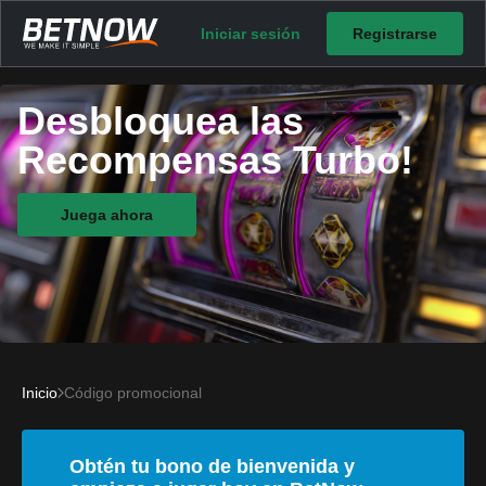
Iniciar sesión
Registrarse
Desbloquea las
Recompensas Turbo!
Juega ahora
Inicio
Código promocional
Obtén tu bono de bienvenida y