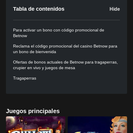
Tabla de contenidos
Hide
Para activar un bono con código promocional de
Betnow
Reclama el código promocional del casino Betnow para
un bono de bienvenida
Ofertas de bonos actuales de Betnow para tragaperras,
crupier en vivo y juegos de mesa
Tragaperras
Crupier en vivo
Juegos de mesa
Términos del bono que afectan a los retiros reales en
Juegos principales
Betnow
Requisito de apuesta