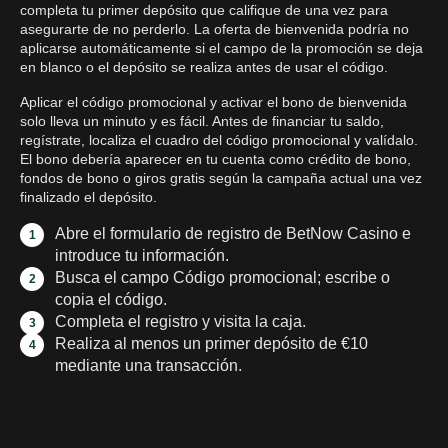
completa tu primer depósito que califique de una vez para
asegurarte de no perderlo. La oferta de bienvenida podría no
aplicarse automáticamente si el campo de la promoción se deja
en blanco o el depósito se realiza antes de usar el código.
Aplicar el código promocional y activar el bono de bienvenida
solo lleva un minuto y es fácil. Antes de financiar tu saldo,
regístrate, localiza el cuadro del código promocional y valídalo.
El bono debería aparecer en tu cuenta como crédito de bono,
fondos de bono o giros gratis según la campaña actual una vez
finalizado el depósito.
Abre el formulario de registro de BetNow Casino e
introduce tu información.
Busca el campo Código promocional; escribe o
copia el código.
Completa el registro y visita la caja.
Realiza al menos un primer depósito de €10
mediante una transacción.