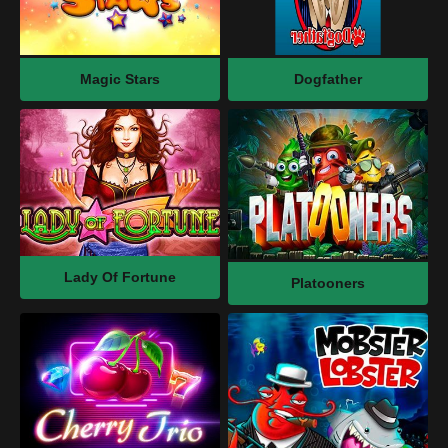
Magic Stars
Stash Of The Titans
Lady Of Fortune
Platooners