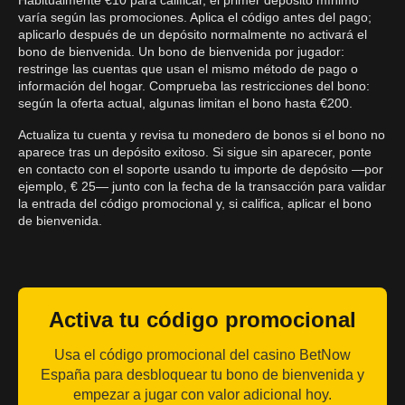
Habitualmente €10 para calificar, el primer depósito mínimo
varía según las promociones. Aplica el código antes del pago;
aplicarlo después de un depósito normalmente no activará el
bono de bienvenida. Un bono de bienvenida por jugador:
restringe las cuentas que usan el mismo método de pago o
información del hogar. Comprueba las restricciones del bono:
según la oferta actual, algunas limitan el bono hasta €200.
Actualiza tu cuenta y revisa tu monedero de bonos si el bono no
aparece tras un depósito exitoso. Si sigue sin aparecer, ponte
en contacto con el soporte usando tu importe de depósito —por
ejemplo, € 25— junto con la fecha de la transacción para validar
la entrada del código promocional y, si califica, aplicar el bono
de bienvenida.
Activa tu código promocional
Usa el código promocional del casino BetNow
España para desbloquear tu bono de bienvenida y
empezar a jugar con valor adicional hoy.