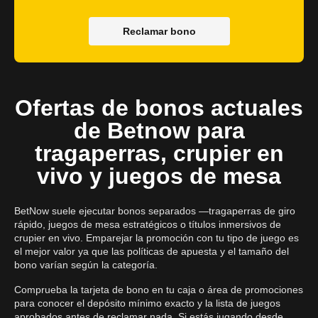
Reclamar bono
Ofertas de bonos actuales
de Betnow para
tragaperras, crupier en
vivo y juegos de mesa
BetNow suele ejecutar bonos separados —tragaperras de giro
rápido, juegos de mesa estratégicos o títulos inmersivos de
crupier en vivo. Emparejar la promoción con tu tipo de juego es
el mejor valor ya que las políticas de apuesta y el tamaño del
bono varían según la categoría.
Comprueba la tarjeta de bono en tu caja o área de promociones
para conocer el depósito mínimo exacto y la lista de juegos
aprobados antes de reclamar nada. Si estás jugando desde