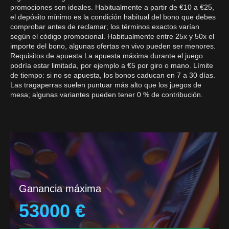
promociones son ideales. Habitualmente a partir de €10 a €25,
el depósito mínimo es la condición habitual del bono que debes
comprobar antes de reclamar; los términos exactos varían
según el código promocional. Habitualmente entre 25x y 50x el
importe del bono, algunas ofertas en vivo pueden ser menores.
Requisitos de apuesta La apuesta máxima durante el juego
podría estar limitada, por ejemplo a €5 por giro o mano. Límite
de tiempo: si no se apuesta, los bonos caducan en 7 a 30 días.
Las tragaperras suelen puntuar más alto que los juegos de
mesa; algunas variantes pueden tener 0 % de contribución.
Ganancia máxima
53000 €