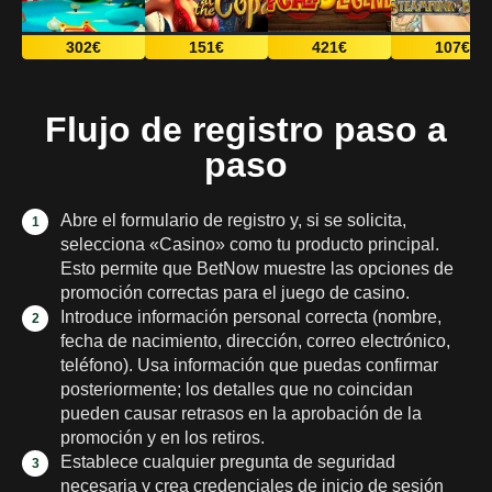
302€
151€
421€
107€
Flujo de registro paso a
paso
Abre el formulario de registro y, si se solicita,
selecciona «Casino» como tu producto principal.
Esto permite que BetNow muestre las opciones de
promoción correctas para el juego de casino.
Introduce información personal correcta (nombre,
fecha de nacimiento, dirección, correo electrónico,
teléfono). Usa información que puedas confirmar
posteriormente; los detalles que no coincidan
pueden causar retrasos en la aprobación de la
promoción y en los retiros.
Establece cualquier pregunta de seguridad
necesaria y crea credenciales de inicio de sesión