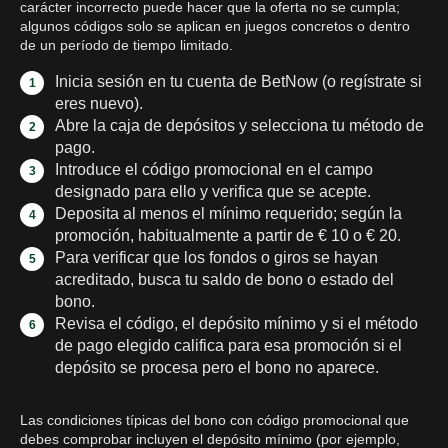
carácter incorrecto puede hacer que la oferta no se cumpla;
algunos códigos solo se aplican en juegos concretos o dentro
de un período de tiempo limitado.
Inicia sesión en tu cuenta de BetNow (o regístrate si
eres nuevo).
Abre la caja de depósitos y selecciona tu método de
pago.
Introduce el código promocional en el campo
designado para ello y verifica que se acepte.
Deposita al menos el mínimo requerido; según la
promoción, habitualmente a partir de € 10 o € 20.
Para verificar que los fondos o giros se hayan
acreditado, busca tu saldo de bono o estado del
bono.
Revisa el código, el depósito mínimo y si el método
de pago elegido califica para esa promoción si el
depósito se procesa pero el bono no aparece.
Las condiciones típicas del bono con código promocional que
debes comprobar incluyen el depósito mínimo (por ejemplo,