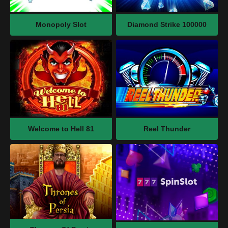
Monopoly Slot
Diamond Strike 100000
Welcome to Hell 81
Reel Thunder