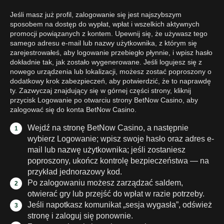
Jeśli masz już profil, zalogowanie się jest najszybszym
sposobem na dostęp do wypłat, wpłat i wszelkich aktywnych
promocji powiązanych z kontem. Upewnij się, że używasz tego
samego adresu e-mail lub nazwy użytkownika, z którym się
zarejestrowałeś, aby logowanie przebiegło płynnie, i wpisz hasło
dokładnie tak, jak zostało wygenerowane. Jeśli logujesz się z
nowego urządzenia lub lokalizacji, możesz zostać poproszony o
dodatkowy krok zabezpieczeń, aby potwierdzić, że to naprawdę
ty. Zazwyczaj znajdujący się w górnej części strony, kliknij
przycisk Logowanie po otwarciu strony BetNow Casino, aby
zalogować się do konta BetNow Casino.
Wejdź na stronę BetNow Casino, a następnie
wybierz Logowanie; wpisz swoje hasło oraz adres e-
mail lub nazwę użytkownika; jeśli zostaniesz
poproszony, ukończ kontrolę bezpieczeństwa — na
przykład jednorazowy kod.
Po zalogowaniu możesz zarządzać saldem,
otwierać gry lub przejść do wpłat w razie potrzeby.
Jeśli napotkasz komunikat „sesja wygasła”, odśwież
stronę i zaloguj się ponownie.