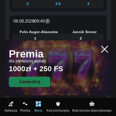
2
3.9
3
06.08.2026
09:40
Felix Auger-Aliassime
Jannik Sinner
1
2
1.85
1.95
Premia
dla pierwszej wpłaty
06.08.2026
05:20
1000zł + 250 FS
Miami Heat
Chicago Bulls
1
X
2
Zarejestruj
1.85
3.2
2.1
06.08.2026
06:50
Aplikacja
Premia
Menu
Kod promocyjny
Brak bonusu depozytowego
Porto
Benfica