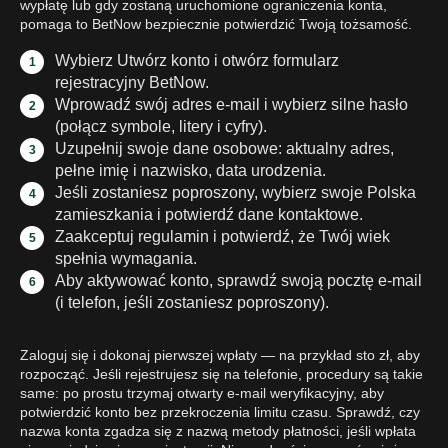
wypłatę lub gdy zostaną uruchomione ograniczenia konta,
pomaga to BetNow bezpiecznie potwierdzić Twoją tożsamość.
Wybierz Utwórz konto i otwórz formularz
rejestracyjny BetNow.
Wprowadź swój adres e-mail i wybierz silne hasło
(połącz symbole, litery i cyfry).
Uzupełnij swoje dane osobowe: aktualny adres,
pełne imię i nazwisko, data urodzenia.
Jeśli zostaniesz poproszony, wybierz swoje Polska
zamieszkania i potwierdź dane kontaktowe.
Zaakceptuj regulamin i potwierdź, że Twój wiek
spełnia wymagania.
Aby aktywować konto, sprawdź swoją pocztę e-mail
(i telefon, jeśli zostaniesz poproszony).
Zaloguj się i dokonaj pierwszej wpłaty — na przykład sto zł, aby
rozpocząć. Jeśli rejestrujesz się na telefonie, procedury są takie
same: po prostu trzymaj otwarty e-mail weryfikacyjny, aby
potwierdzić konto bez przekroczenia limitu czasu. Sprawdź, czy
nazwa konta zgadza się z nazwą metody płatności, jeśli wpłata