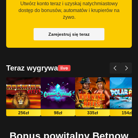
Utwórz konto teraz i uzyskaj natychmiastowy
dostęp do bonusów, automatów i krupierów na
żywo.
Zarejestruj się teraz
Teraz wygrywa
256zł
98zł
335zł
154zł
Bonus powitalny Betnow