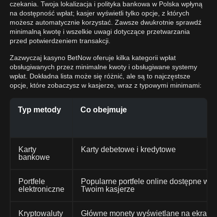
czekania. Twoja lokalizacja i polityka bankowa w Polska wpłyną
na dostępność wpłat; kasjer wyświetli tylko opcje, z których
możesz automatycznie korzystać. Zawsze dwukrotnie sprawdź
minimalną kwotę i wszelkie uwagi dotyczące przetwarzania
przed potwierdzeniem transakcji.
Zazwyczaj kasyno BetNow oferuje kilka kategorii wpłat
obsługiwanych przez minimalne kwoty i obsługiwane systemy
wpłat. Dokładna lista może się różnić, ale są to najczęstsze
opcje, które zobaczysz w kasjerze, wraz z typowymi minimami:
Typ metody
Co obejmuje
Karty
Karty debetowe i kredytowe
bankowe
Portfele
Popularne portfele online dostępne w
elektroniczne
Twoim kasjerze
Kryptowaluty
Główne monety wyświetlane na ekrani