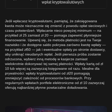
wpłat kryptowalutowych
Jeśli wpłacasz kryptowalutami, pamiętaj, że zaksięgowana
kwota może nieznacznie się zmienić z powodu opłat sieciowych i
czasu potwierdzeń. Wpłacanie nieco powyżej minimum — na
przykład zł 25 zamiast zł 20 — pomaga zapewnić płynniejsze
finansowanie. Upewnij się, że metoda płatności jest na Twoje
nazwisko i że dostępne saldo pokrywa zarówno kwotę wpłaty —
na przykład zł50 — jak i ewentualne opłaty po stronie dostawcy,
aby uniknąć nieudanych wpłat. Jeśli pierwsza próba zostanie
odrzucona, wybierz inną metodę w kasjerze zamiast
wielokrotnie dokonywać tej samej płatności. Wpłaty kartą od zł
10 lub więcej są zazwyczaj księgowane od razu. Idealne dla
prywatności: wpłaty kryptowalutami od zł20 pomagają
zmniejszyć zależność od procesorów bankowych. Przy
regularnych wpłatach portfele elektroniczne od zł 10 zazwyczaj
oferują najbardziej płynne powtarzalne doładowania.