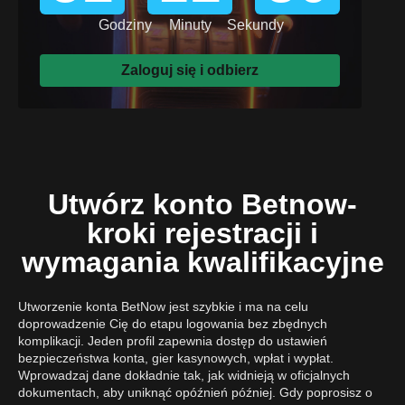
Godziny
Minuty
Sekundy
Zaloguj się i odbierz
Utwórz konto Betnow-
kroki rejestracji i
wymagania kwalifikacyjne
Utworzenie konta BetNow jest szybkie i ma na celu
doprowadzenie Cię do etapu logowania bez zbędnych
komplikacji. Jeden profil zapewnia dostęp do ustawień
bezpieczeństwa konta, gier kasynowych, wpłat i wypłat.
Wprowadzaj dane dokładnie tak, jak widnieją w oficjalnych
dokumentach, aby uniknąć opóźnień później. Gdy poprosisz o