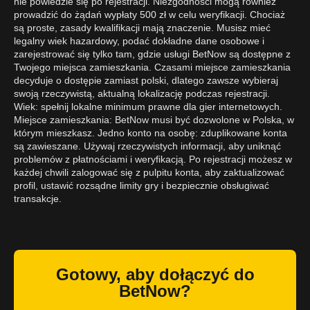
nie powiedzie się po rejestracji. Niezgodności mogą również
prowadzić do żądań wypłaty 500 zł w celu weryfikacji. Chociaż
są proste, zasady kwalifikacji mają znaczenie. Musisz mieć
legalny wiek hazardowy, podać dokładne dane osobowe i
zarejestrować się tylko tam, gdzie usługi BetNow są dostępne z
Twojego miejsca zamieszkania. Czasami miejsce zamieszkania
decyduje o dostępie zamiast polski, dlatego zawsze wybieraj
swoją rzeczywistą, aktualną lokalizację podczas rejestracji.
Wiek: spełnij lokalne minimum prawne dla gier internetowych.
Miejsce zamieszkania: BetNow musi być dozwolone w Polska, w
którym mieszkasz. Jedno konto na osobę: zduplikowane konta
są zawieszane. Używaj rzeczywistych informacji, aby uniknąć
problemów z płatnościami i weryfikacją. Po rejestracji możesz w
każdej chwili zalogować się z pulpitu konta, aby zaktualizować
profil, ustawić rozsądne limity gry i bezpiecznie obsługiwać
transakcje.
Gotowy, aby dołączyć do
BetNow?