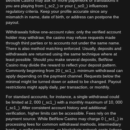
BetNow Casino may ask for more paperwork or translations if
you are playing from (_sc2_) or your (_sc0_) influences
regulatory criteria. Keep your profile accurate since any
mismatch in name, date of birth, or address can postpone the
payout.
Withdrawals follow one-account rules: only the verified account
holder may withdraw; the casino may refuse requests made
through third parties or to accounts not under the same name.
There is also method matching enforced. Usually, deposits and
withdrawals are returned using the same technique where at
least possible. Should you make several deposits, BetNow
Casino may divide the reward to reflect your deposit pattern.
Commonly beginning from 20 (_sc1_), minimum withdrawal can
apply depending on the payment channel. Requests below the
minimal might be turned down or asked to be changed. Payout
restrictions might apply daily, per transaction, or monthly.
For standard accounts, for instance, a single withdrawal could
be limited at 2, 000 (_sc1_) with a monthly maximum of 10, 000
(_sc1_). After consistent account history and additional
verification, higher limits can be accessible. Fees rely on the
payment source. While BetNow Casino may charge 0 (_sc1_) in
processing fees for common withdrawal methods, intermediary
banks, e-wallet processors, or blockchain network costs (where