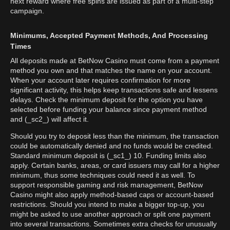
next reward where free spins are issued as part of a multi-step
campaign.
Minimums, Accepted Payment Methods, And Processing
Times
All deposits made at BetNow Casino must come from a payment
method you own and that matches the name on your account.
When your account later requires confirmation for more
significant activity, this helps keep transactions safe and lessens
delays. Check the minimum deposit for the option you have
selected before funding your balance since payment method
and (_sc2_) will affect it.
Should you try to deposit less than the minimum, the transaction
could be automatically denied and no funds would be credited.
Standard minimum deposit is (_sc1_) 10. Funding limits also
apply. Certain banks, areas, or card issuers may call for a higher
minimum, thus some techniques could need it as well. To
support responsible gaming and risk management, BetNow
Casino might also apply method-based caps or account-based
restrictions. Should you intend to make a bigger top-up, you
might be asked to use another approach or split one payment
into several transactions. Sometimes extra checks for unusually