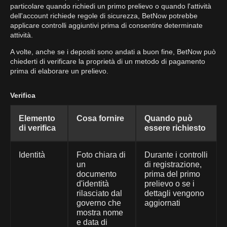
particolare quando richiedi un primo prelievo o quando l'attività
dell'account richiede regole di sicurezza, BetNow potrebbe
applicare controlli aggiuntivi prima di consentire determinate
attività.
A volte, anche se i depositi sono andati a buon fine, BetNow può
chiederti di verificare la proprietà di un metodo di pagamento
prima di elaborare un prelievo.
Verifica
Elemento
Cosa fornire
Quando può
di verifica
essere richiesto
Identità
Foto chiara di
Durante i controlli
un
di registrazione,
documento
prima del primo
d'identità
prelievo o se i
rilasciato dal
dettagli vengono
governo che
aggiornati
mostra nome
e data di