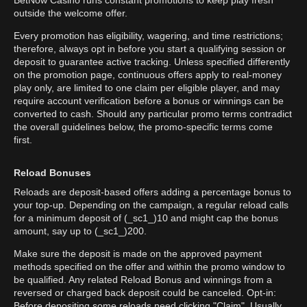
BetNow Casino runs constant promotions to keep play fresh
outside the welcome offer.
Every promotion has eligibility, wagering, and time restrictions;
therefore, always opt in before you start a qualifying session or
deposit to guarantee active tracking. Unless specified differently
on the promotion page, continuous offers apply to real-money
play only, are limited to one claim per eligible player, and may
require account verification before a bonus or winnings can be
converted to cash. Should any particular promo terms contradict
the overall guidelines below, the promo-specific terms come
first.
Reload Bonuses
Reloads are deposit-based offers adding a percentage bonus to
your top-up. Depending on the campaign, a regular reload calls
for a minimum deposit of (_sc1_)10 and might cap the bonus
amount, say up to (_sc1_)200.
Make sure the deposit is made on the approved payment
methods specified on the offer and within the promo window to
be qualified. Any related Reload Bonus and winnings from a
reversed or charged back deposit could be canceled. Opt-in:
Before depositing some reloads need clicking "Claim". Usually,