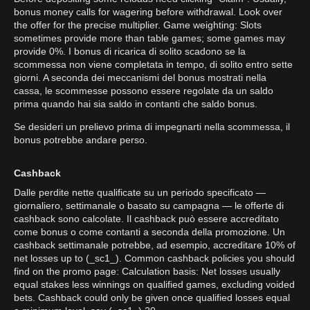
bonus money calls for wagering before withdrawal. Look over
the offer for the precise multiplier. Game weighting: Slots
sometimes provide more than table games; some games may
provide 0%. I bonus di ricarica di solito scadono se la
scommessa non viene completata in tempo, di solito entro sette
giorni. A seconda dei meccanismi del bonus mostrati nella
cassa, le scommesse possono essere regolate da un saldo
prima quando hai sia saldo in contanti che saldo bonus.
Se desideri un prelievo prima di impegnarti nella scommessa, il
bonus potrebbe andare perso.
Cashback
Dalle perdite nette qualificate su un periodo specificato —
giornaliero, settimanale o basato su campagna — le offerte di
cashback sono calcolate. Il cashback può essere accreditato
come bonus o come contanti a seconda della promozione. Un
cashback settimanale potrebbe, ad esempio, accreditare 10% of
net losses up to (_sc1_). Common cashback policies you should
find on the promo page: Calculation basis: Net losses usually
equal stakes less winnings on qualified games, excluding voided
bets. Cashback could only be given once qualified losses equal