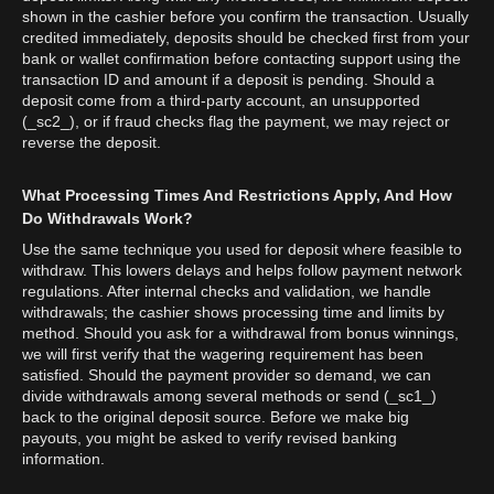
shown in the cashier before you confirm the transaction. Usually
credited immediately, deposits should be checked first from your
bank or wallet confirmation before contacting support using the
transaction ID and amount if a deposit is pending. Should a
deposit come from a third-party account, an unsupported
(_sc2_), or if fraud checks flag the payment, we may reject or
reverse the deposit.
What Processing Times And Restrictions Apply, And How
Do Withdrawals Work?
Use the same technique you used for deposit where feasible to
withdraw. This lowers delays and helps follow payment network
regulations. After internal checks and validation, we handle
withdrawals; the cashier shows processing time and limits by
method. Should you ask for a withdrawal from bonus winnings,
we will first verify that the wagering requirement has been
satisfied. Should the payment provider so demand, we can
divide withdrawals among several methods or send (_sc1_)
back to the original deposit source. Before we make big
payouts, you might be asked to verify revised banking
information.