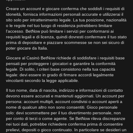
Creare un account e giocare conferma che soddisfi i requisiti di
idoneità, fornisca informazioni personali accurate e utilizzerai il
sito solo per intrattenimento legale. La tua posizione, nazionalità
o le regole nel tuo luogo di residenza potrebbero limitare
l'accesso. BetNow può limitare i servizi per conformarsi ai
requisiti legali e di licenza, quindi dovresti confermare il tuo stato
prima di depositare e piazzare scommesse se non sei sicuro di
poter giocare da Italia.
Giocare al Casinò BetNow richiede di soddisfare i requisiti base
pensati per proteggere i giocatori e garantire la conformità
legale. Di solito, i criteri base consistono nella tua capacità
legale: devi essere in grado di firmare accordi legalmente
vincolanti secondo la legge applicabile.
Il tuo nome, data di nascita, indirizzo e informazioni di contatto
devono essere accurati e mantenuti aggiornati. Un account per
persona: account multipli, account condivisi o account aperti a
nome di qualcun altro non sono consentiti. Gioco personale
solo: devi scommettere per il tuo divertimento personale, non
per conto di terzi o come agente. Se BetNow rileva discrepanze
nei tuoi dati, potrebbe richiedere conferma prima di consentire
prelievi, depositi o gioco continuato. In particolare se desideri un