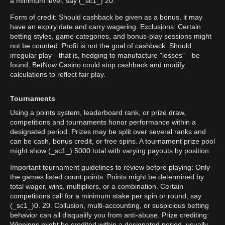
a minimum level, say (_sc1_) 20.
Form of credit: Should cashback be given as a bonus, it may
have an expiry date and carry wagering. Exclusions: Certain
betting styles, game categories, and bonus-play sessions might
not be counted. Profit is not the goal of cashback. Should
irregular play—that is, hedging to manufacture "losses"—be
found, BetNow Casino could stop cashback and modify
calculations to reflect fair play.
Tournaments
Using a points system, leaderboard rank, or prize draw,
competitions and tournaments honor performance within a
designated period. Prizes may be split over several ranks and
can be cash, bonus credit, or free spins. A tournament prize pool
might show (_sc1_) 5000 total with varying payouts by position.
Important tournament guidelines to review before playing: Only
the games listed count points. Points might be determined by
total wager, wins, multipliers, or a combination. Certain
competitions call for a minimum stake per spin or round, say
(_sc1_)0. 20. Collusion, multi-accounting, or suspicious betting
behavior can all disqualify you from anti-abuse. Prize crediting:
Winnings might be credited within a designated period, usually