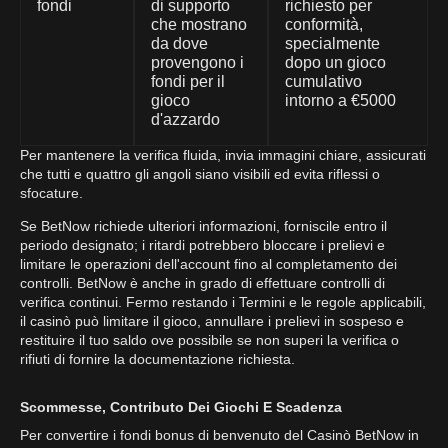
fondi
di supporto
richiesto per
che mostrano
conformità,
da dove
specialmente
provengono i
dopo un gioco
fondi per il
cumulativo
gioco
intorno a €5000
d'azzardo
Per mantenere la verifica fluida, invia immagini chiare, assicurati
che tutti e quattro gli angoli siano visibili ed evita riflessi o
sfocature.
Se BetNow richiede ulteriori informazioni, forniscile entro il
periodo designato; i ritardi potrebbero bloccare i prelievi e
limitare le operazioni dell'account fino al completamento dei
controlli. BetNow è anche in grado di effettuare controlli di
verifica continui. Fermo restando i Termini e le regole applicabili,
il casinò può limitare il gioco, annullare i prelievi in sospeso e
restituire il tuo saldo ove possibile se non superi la verifica o
rifiuti di fornire la documentazione richiesta.
Scommesse, Contributo Dei Giochi E Scadenza
Per convertire i fondi bonus di benvenuto del Casinò BetNow in