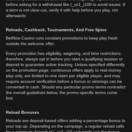
before asking for a withdrawal like (_sc1_)100 to avoid issues. If
a term is not clear-cut, verify it with help before you play, not
afterwards.
Reloads, Cashback, Tournaments, And Free Spins
BetNow Casino runs constant promotions to keep play fresh
outside the welcome offer.
Every promotion has eligibility, wagering, and time restrictions;
therefore, always opt in before you start a qualifying session or
deposit to guarantee active tracking. Unless specified differently
on the promotion page, continuous offers apply to real-money
play only, are limited to one claim per eligible player, and may
require account verification before a bonus or winnings can be
converted to cash. Should any particular promo terms contradict
the overall guidelines below, the promo-specific terms come
first.
Reload Bonuses
Reloads are deposit-based offers adding a percentage bonus to
your top-up. Depending on the campaign, a regular reload calls
for a minimum deposit of (_sc1_)10 and might cap the bonus