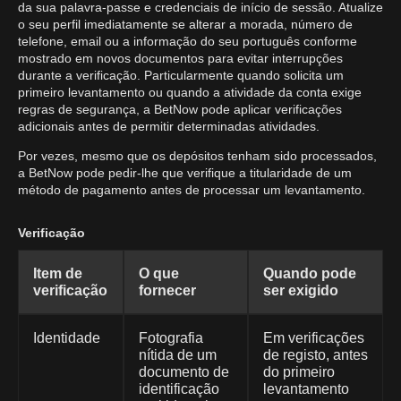
da sua palavra-passe e credenciais de início de sessão. Atualize
o seu perfil imediatamente se alterar a morada, número de
telefone, email ou a informação do seu português conforme
mostrado em novos documentos para evitar interrupções
durante a verificação. Particularmente quando solicita um
primeiro levantamento ou quando a atividade da conta exige
regras de segurança, a BetNow pode aplicar verificações
adicionais antes de permitir determinadas atividades.
Por vezes, mesmo que os depósitos tenham sido processados,
a BetNow pode pedir-lhe que verifique a titularidade de um
método de pagamento antes de processar um levantamento.
Verificação
Item de
O que
Quando pode
verificação
fornecer
ser exigido
Identidade
Fotografia
Em verificações
nítida de um
de registo, antes
documento de
do primeiro
identificação
levantamento