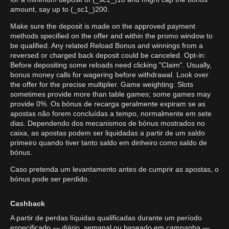
amount, say up to (_sc1_)200.
Make sure the deposit is made on the approved payment
methods specified on the offer and within the promo window to
be qualified. Any related Reload Bonus and winnings from a
reversed or charged back deposit could be canceled. Opt-in:
Before depositing some reloads need clicking "Claim". Usually,
bonus money calls for wagering before withdrawal. Look over
the offer for the precise multiplier. Game weighting: Slots
sometimes provide more than table games; some games may
provide 0%. Os bónus de recarga geralmente expiram se as
apostas não forem concluídas a tempo, normalmente em sete
dias. Dependendo dos mecanismos de bónus mostrados no
caixa, as apostas podem ser liquidadas a partir de um saldo
primeiro quando tiver tanto saldo em dinheiro como saldo de
bónus.
Caso pretenda um levantamento antes de cumprir as apostas, o
bónus pode ser perdido.
Cashback
A partir de perdas líquidas qualificadas durante um período
especificado — diário, semanal ou baseado em campanha —