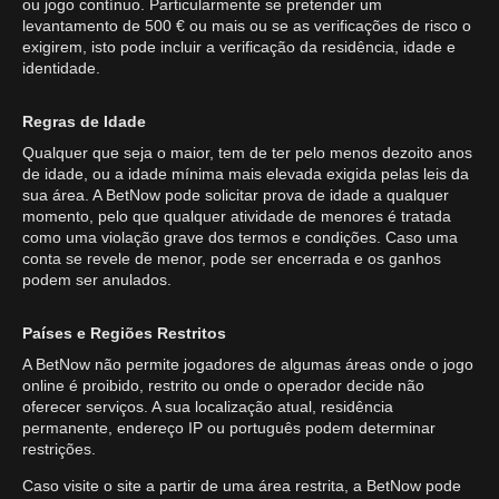
ou jogo contínuo. Particularmente se pretender um
levantamento de 500 € ou mais ou se as verificações de risco o
exigirem, isto pode incluir a verificação da residência, idade e
identidade.
Regras de Idade
Qualquer que seja o maior, tem de ter pelo menos dezoito anos
de idade, ou a idade mínima mais elevada exigida pelas leis da
sua área. A BetNow pode solicitar prova de idade a qualquer
momento, pelo que qualquer atividade de menores é tratada
como uma violação grave dos termos e condições. Caso uma
conta se revele de menor, pode ser encerrada e os ganhos
podem ser anulados.
Países e Regiões Restritos
A BetNow não permite jogadores de algumas áreas onde o jogo
online é proibido, restrito ou onde o operador decide não
oferecer serviços. A sua localização atual, residência
permanente, endereço IP ou português podem determinar
restrições.
Caso visite o site a partir de uma área restrita, a BetNow pode