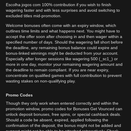
Escolha jogos com 100% contribution if you wish to finish
wagering faster and with less surprises and avoid switching to
excluded titles mid-promotion.
Welcome bonuses often come with an expiry window, which
outlines time limits and what happens next. You might have to
accept the offer soon after choosing in and then wager within a
specified number of days. Should the wagering fall short before
the deadline, any remaining bonus balance could expire and
bonus-linked winnings might be deducted from your account.
Especially after longer sessions like wagering 500 (_sc1_) or
more in one day, monitor your remaining wagering amount and
the deadline to remain compliant. If you are near expiry,
concentrate on qualified games with full contribution to prevent
wasting stakes on non-qualifying play.
Promo Codes
Though they only work when entered correctly and within the
promotion window, promo codes for Bonuses Get Vounced can
unlock deposit bonuses, free spins, or special cashback deals.
Should a code be absent, expired, applied following the
confirmation of the deposit, the bonus might not be added and