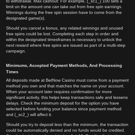
to withdrawal. Max cashout: For example, (_sc1_) 100 sets a
limit on the amount one can take out from free spin earnings.
Winnings during the free spin session have to come from the
designated game(s).
Should you cancel a bonus, any related winnings and unused
free spins could be lost. Completing each step in order and
within the designated timesframes is necessary to unlock the
next reward where free spins are issued as part of a multi-step
campaign.
Minimums, Accepted Payment Methods, And Processing
Times
All deposits made at BetNow Casino must come from a payment
method you own and that matches the name on your account.
When your account later requires confirmation for more
significant activity, this helps keep transactions safe and lessens
delays. Check the minimum deposit for the option you have
selected before funding your balance since payment method
and (_sc2_) will affect it.
Should you try to deposit less than the minimum, the transaction
could be automatically denied and no funds would be credited.