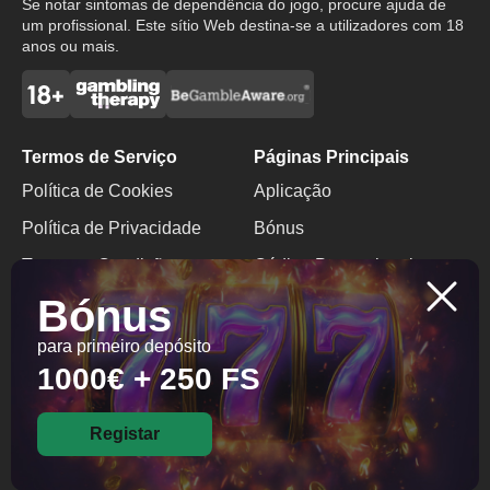
Se notar sintomas de dependência do jogo, procure ajuda de
um profissional. Este sítio Web destina-se a utilizadores com 18
anos ou mais.
Termos de Serviço
Páginas Principais
Política de Cookies
Aplicação
Política de Privacidade
Bónus
Termos e Condições
Código Promocional
Bónus
Jogo Responsável
Bónus Sem Depósito
para primeiro depósito
Contactos
1000€ + 250 FS
+357 24 388285
info@betnowcasino.net
Registar
© 2026 All Rights
Reserved.