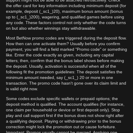
support might not be able to be attached retroactively. Check
the offer card for key information including minimum deposit (for
example, deposit (_sc1_)20), maximum bonus amount (bonus
up to (_sc1_)200), wagering, and qualified games before using
any code. These factors control not only whether the code turns
on but also whether winnings stay withdrawable.
Most BetNow promo codes are triggered during the deposit flow.
How then can one activate them? Usually before you confirm
payment, you will find a field marked "Promo code" or something
like. Enter the code exactly as given, including any capital
letters; then, confirm that the bonus label shows before making
the deposit. Usually, activation is successful when all of the
following fit the promotion guidelines: The deposit satisfies the
minimum amount needed, say (_sc1_) 20 or more in one
transaction. The promo code hasn't gone over its claim limit and
is valid right now.
Some codes exclude specific wallets or prepaid options; the
deposit method is qualified. The account qualifies (for instance,
one claim per household or device or first deposit only). Stop
play and call support first if the bonus does not show right after
a qualifying deposit. Playing or withdrawing prior to the bonus
correction might lock the promotion out or cause forfeiture.
Important: Promos usually cannot be merged. Applying one